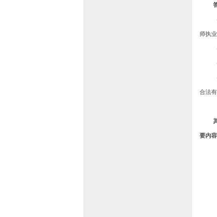
师执业
合法有
要
内容