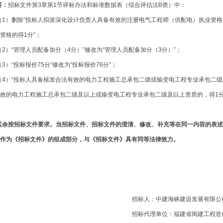
答：
招标文件第
3章第1节
评标办法和标准数据表（综合评估法
B类）
中：
（1）
删除
“投标人拟派深化设计负责人
具备有效的注册电气工程师（供配电）执业资格
资格的得
1分
”；
（2）“管理人员配备加分（4分）”修改为“管理人员配备加分（3分）”；
（
3）“
投标报价75分”修改为“投标报价76分”；
（
4）“
投标人具备核发合法有效的电力工程施工总承包二级或输变电工程专业承包二级及
效的电力工程施工总承包二级及以上或输变电工程专业承包二级及以上资质的，得1分
其余按招标文件要求。当招标文件、招标文件的澄清、修改、补充等在同一内容的表
作为《招标文件》的组成部分，与《招标文件》具有同等法律效力。
招标人：中建海峡建设发展有限公
招标代理单位：福建省闽建工程造