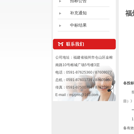
招标公告
福
补充通知
中标结果
公司地址：福建省福州市仓山区金榕
南路10号榕城广场5号楼3层
电话：0591-87625360 / 87608077
总机：0591-87601739 / 87605950
各投标
传真：0591-87500794 / 87623982
E-mail：mjzjms@163.com
目）
》
备有效