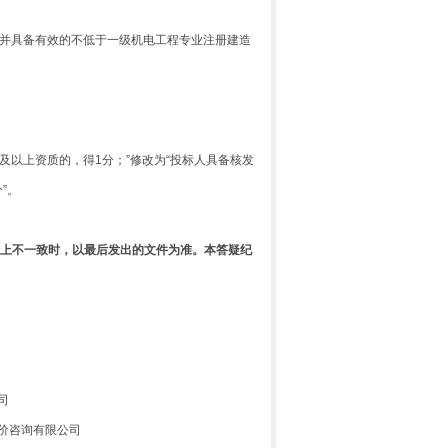
并
具备有效的不低于一级机电工程专业注册建造
以上资质的，得1分；”修改为“投标人具备核发
”。
述上不一致时，以最后发出的文件为准。本
答疑纪
司
价咨询有限公司